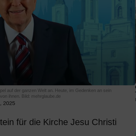
pel auf der ganzen Welt an. Heute, im Gedenken an sein
von ihnen. Bild: mehrglaube.de
, 2025
tein für die Kirche Jesu Christi