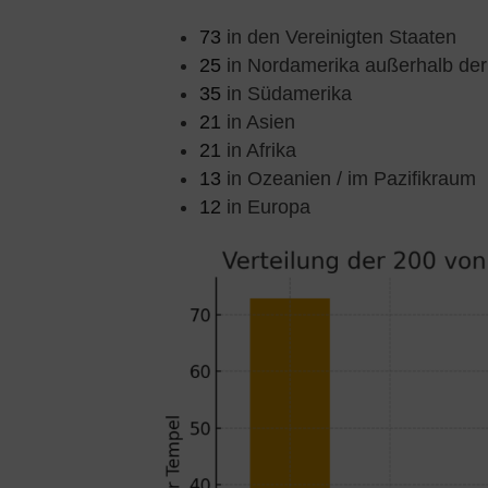
73
in den Vereinigten Staaten
25
in Nordamerika außerhalb de
35
in Südamerika
21
in Asien
21
in Afrika
13
in Ozeanien / im Pazifikraum
12
in Europa