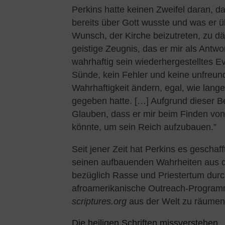
Perkins hatte keinen Zweifel daran, d
bereits über Gott wusste und was er ü
Wunsch, der Kirche beizutreten, zu d
geistige Zeugnis, das er mir als Antwo
wahrhaftig sein wiederhergestelltes Ev
Sünde, kein Fehler und keine unfreun
Wahrhaftigkeit ändern, egal, wie lange
gegeben hatte. […] Aufgrund dieser Be
Glauben, dass er mir beim Finden von 
könnte, um sein Reich aufzubauen.”
Seit jener Zeit hat Perkins es geschaf
seinen aufbauenden Wahrheiten aus de
bezüglich Rasse und Priestertum durch
afroamerikanische Outreach-Progra
scriptures.org
aus der Welt zu räumen
Die heiligen Schriften missverstehen