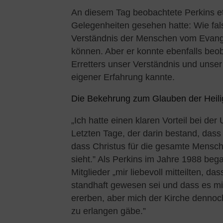
An diesem Tag beobachtete Perkins e
Gelegenheiten gesehen hatte: Wie fal
Verständnis der Menschen vom Evange
können. Aber er konnte ebenfalls beo
Erretters unser Verständnis und unse
eigener Erfahrung kannte.
Die Bekehrung zum Glauben der Heili
„Ich hatte einen klaren Vorteil bei de
Letzten Tage, der darin bestand, dass i
dass Christus für die gesamte Menschh
sieht.” Als Perkins im Jahre 1988 bega
Mitglieder „mir liebevoll mitteilten, da
standhaft gewesen sei und dass es mir
ererben, aber mich der Kirche dennoc
zu erlangen gäbe.”