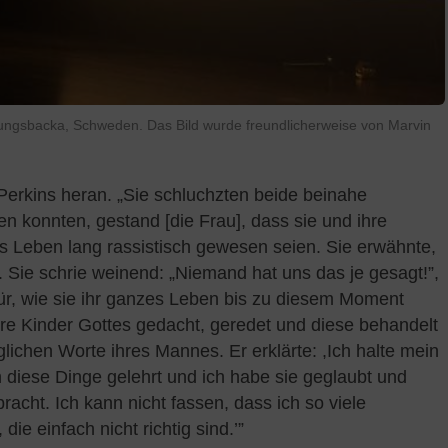
Kungsbacka, Schweden. Das Bild wurde freundlicherweise von Marvin
Perkins heran. „Sie schluchzten beide beinahe
gen konnten, gestand [die Frau], dass sie und ihre
es Leben lang rassistisch gewesen seien. Sie erwähnte,
. Sie schrie weinend: „Niemand hat uns das je gesagt!”,
für, wie sie ihr ganzes Leben bis zu diesem Moment
dere Kinder Gottes gedacht, geredet und diese behandelt
nglichen Worte ihres Mannes. Er erklärte: ,Ich halte mein
diese Dinge gelehrt und ich habe sie geglaubt und
acht. Ich kann nicht fassen, dass ich so viele
ie einfach nicht richtig sind.’”