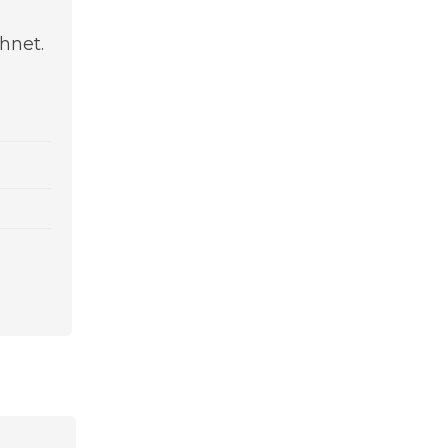
hnet.
Name*
Email*