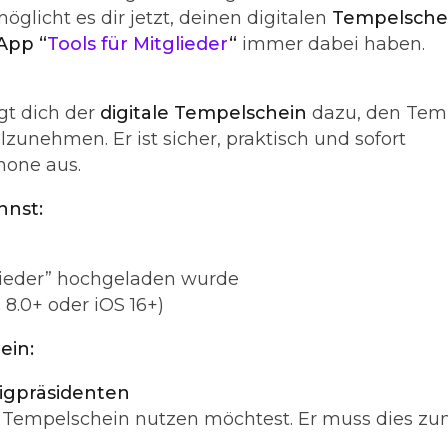
öglicht es dir jetzt, deinen digitalen
Tempelsche
App “
Tools für Mitglieder
“
immer dabei haben.
gt dich der
digitale Tempelschein
dazu, den Tem
lzunehmen. Er ist sicher, praktisch und sofort
hone aus.
nnst:
tglieder” hochgeladen wurde
8.0+ oder iOS 16+)
ein:
eigpräsidenten
n Tempelschein nutzen möchtest. Er muss dies zu