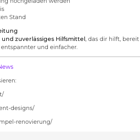
rung hochgeladen werden
is
ten Stand
reitung
 und zuverlässiges Hilfsmittel
, das dir hilft, berei
 entspannter und einfacher.
News
ieren:
t/
ent-designs/
empel-renovierung/