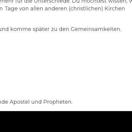
 mehr für die Unterschiede. Du möchtest wissen, 
en Tage von allen anderen (christlichen) Kirchen
n und komme später zu den Gemeinsamkeiten.
nde Apostel und Propheten.