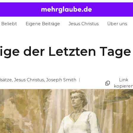
Beliebt
Eigene Beiträge
Jesus Christus
Über uns
ige der Letzten Tage
sätze
,
Jesus Christus
,
Joseph Smith
Link
kopiere