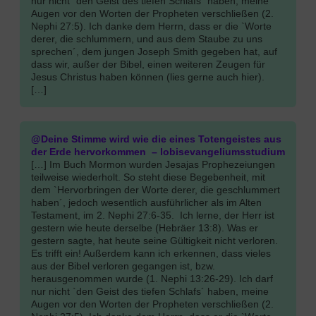
nur nicht `den Geist des tiefen Schlafs´ haben, meine
Augen vor den Worten der Propheten verschließen (2.
Nephi 27:5). Ich danke dem Herrn, dass er die `Worte
derer, die schlummern, und aus dem Staube zu uns
sprechen´, dem jungen Joseph Smith gegeben hat, auf
dass wir, außer der Bibel, einen weiteren Zeugen für
Jesus Christus haben können (lies gerne auch hier).
[…]
@Deine Stimme wird wie die eines Totengeistes aus
der Erde hervorkommen – lobisevangeliumsstudium
[…] Im Buch Mormon wurden Jesajas Prophezeiungen
teilweise wiederholt. So steht diese Begebenheit, mit
dem `Hervorbringen der Worte derer, die geschlummert
haben´, jedoch wesentlich ausführlicher als im Alten
Testament, im 2. Nephi 27:6-35. Ich lerne, der Herr ist
gestern wie heute derselbe (Hebräer 13:8). Was er
gestern sagte, hat heute seine Gültigkeit nicht verloren.
Es trifft ein! Außerdem kann ich erkennen, dass vieles
aus der Bibel verloren gegangen ist, bzw.
herausgenommen wurde (1. Nephi 13:26-29). Ich darf
nur nicht `den Geist des tiefen Schlafs´ haben, meine
Augen vor den Worten der Propheten verschließen (2.