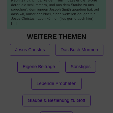
Nephi 27:5). Ich danke dem Herrn, dass er die `Worte
derer, die schlummern, und aus dem Staube zu uns
sprechen´, dem jungen Joseph Smith gegeben hat, auf
dass wir, außer der Bibel, einen weiteren Zeugen für
Jesus Christus haben können (lies gerne auch hier).
[…]
WEITERE THEMEN
Jesus Christus
Das Buch Mormon
Eigene Beiträge
Sonstiges
Lebende Propheten
Glaube & Beziehung zu Gott