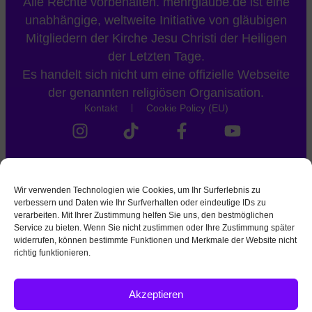
Alle Rechte vorbehalten. mehrglaube.de ist eine
unabhängige, weltweite Initiative von gläubigen
Mitgliedern der Kirche Jesu Christi der Heiligen
der Letzten Tage.
Es handelt sich nicht um eine offizielle Webseite
der genannten religiösen Organisation.
Kontakt
Cookie Policy (EU)
Wir verwenden Technologien wie Cookies, um Ihr Surferlebnis zu
verbessern und Daten wie Ihr Surfverhalten oder eindeutige IDs zu
verarbeiten. Mit Ihrer Zustimmung helfen Sie uns, den bestmöglichen
Service zu bieten. Wenn Sie nicht zustimmen oder Ihre Zustimmung später
widerrufen, können bestimmte Funktionen und Merkmale der Website nicht
richtig funktionieren.
Akzeptieren