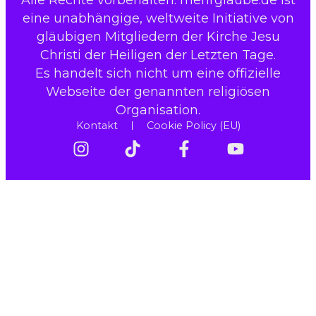
eine unabhängige, weltweite Initiative von
gläubigen Mitgliedern der Kirche Jesu
Christi der Heiligen der Letzten Tage.
Es handelt sich nicht um eine offizielle
Webseite der genannten religiösen
Organisation.
Kontakt
Cookie Policy (EU)