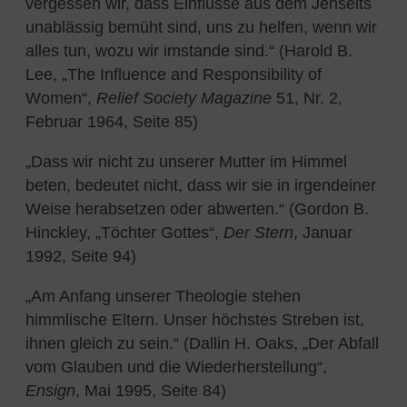
vergessen wir, dass Einflüsse aus dem Jenseits
unablässig bemüht sind, uns zu helfen, wenn wir
alles tun, wozu wir imstande sind.“ (Harold B.
Lee, „The Influence and Responsibility of
Women“,
Relief Society Magazine
51, Nr. 2,
Februar 1964, Seite 85)
„Dass wir nicht zu unserer Mutter im Himmel
beten, bedeutet nicht, dass wir sie in irgendeiner
Weise herabsetzen oder abwerten.“ (Gordon B.
Hinckley, „Töchter Gottes“,
Der Stern
, Januar
1992, Seite 94)
„Am Anfang unserer Theologie stehen
himmlische Eltern. Unser höchstes Streben ist,
ihnen gleich zu sein.“ (Dallin H. Oaks, „Der Abfall
vom Glauben und die Wiederherstellung“,
Ensign
, Mai 1995, Seite 84)