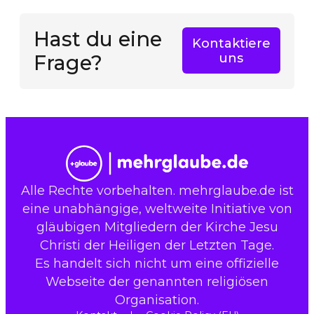
Hast du eine
Kontaktiere
Frage?
uns
Alle Rechte vorbehalten. mehrglaube.de ist
eine unabhängige, weltweite Initiative von
gläubigen Mitgliedern der Kirche Jesu
Christi der Heiligen der Letzten Tage.
Es handelt sich nicht um eine offizielle
Webseite der genannten religiösen
Organisation.